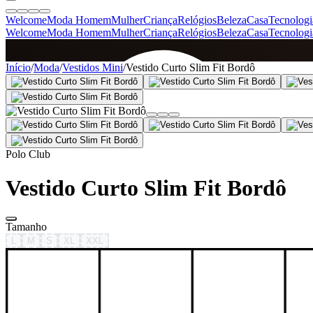
Welcome
Moda Homem
Mulher
Criança
Relógios
Beleza
Casa
Tecnologi
Welcome
Moda Homem
Mulher
Criança
Relógios
Beleza
Casa
Tecnologi
SINCE 2005
Início
/
Moda
/
Vestidos Mini
/
Vestido Curto Slim Fit Bordô
+
de 36.000 reviews
Polo Club
Vestido Curto Slim Fit Bordô
Tamanho
L
M
S
XL
XXL