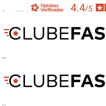
Contacto & Ajuda
pt