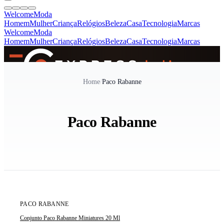
Welcome
Moda
Homem
Mulher
Criança
Relógios
Beleza
Casa
Tecnologia
Marcas
Welcome
Moda
Homem
Mulher
Criança
Relógios
Beleza
Casa
Tecnologia
Marcas
SINCE 2005
Home
/
Paco Rabanne
+
de 36.000 reviews
Paco Rabanne
ÚLTIMA UNIDADE
PACO RABANNE
Conjunto Paco Rabanne Miniatures 20 Ml