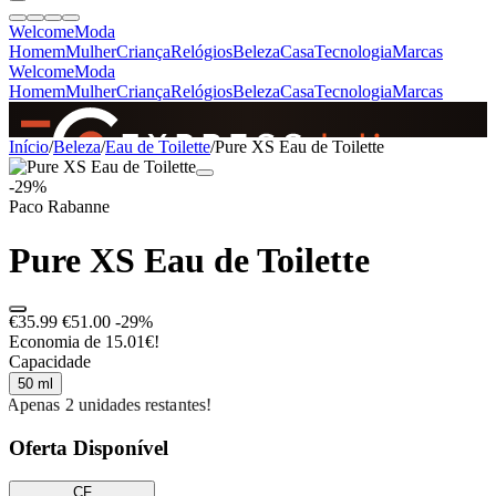
Welcome
Moda
Homem
Mulher
Criança
Relógios
Beleza
Casa
Tecnologia
Marcas
Welcome
Moda
Homem
Mulher
Criança
Relógios
Beleza
Casa
Tecnologia
Marcas
SINCE 2005
Início
/
Beleza
/
Eau de Toilette
/
Pure XS Eau de Toilette
-29%
Paco Rabanne
+
de 36.000 reviews
Pure XS Eau de Toilette
€35.99
€51.00
-29%
Economia de 15.01€!
Capacidade
50 ml
Apenas 2 unidades restantes!
Oferta Disponível
CF