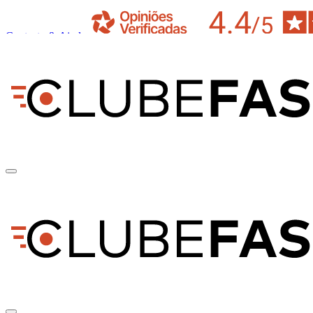
Contacto & Ajuda
pt