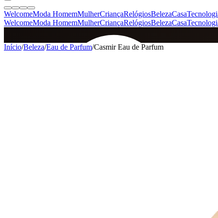
Welcome
Moda Homem
Mulher
Criança
Relógios
Beleza
Casa
Tecnologi
Welcome
Moda Homem
Mulher
Criança
Relógios
Beleza
Casa
Tecnologi
SINCE 2005
Início
/
Beleza
/
Eau de Parfum
/
Casmir Eau de Parfum
+
de 36.000 reviews