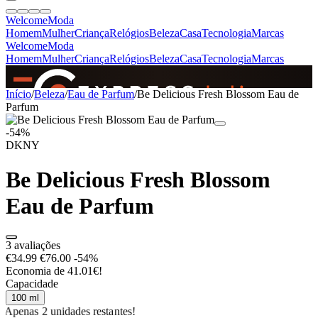
Welcome
Moda
Homem
Mulher
Criança
Relógios
Beleza
Casa
Tecnologia
Marcas
Welcome
Moda
Homem
Mulher
Criança
Relógios
Beleza
Casa
Tecnologia
Marcas
SINCE 2005
Início
/
Beleza
/
Eau de Parfum
/
Be Delicious Fresh Blossom Eau de
Parfum
-54%
+
de 36.000 reviews
DKNY
Be Delicious Fresh Blossom
Eau de Parfum
3 avaliações
€34.99
€76.00
-54%
Economia de 41.01€!
Capacidade
100 ml
Apenas 2 unidades restantes!