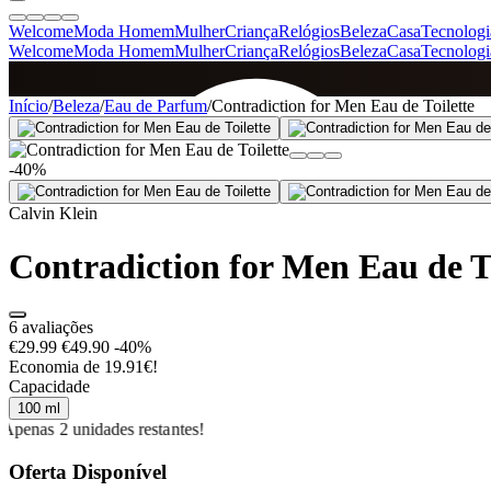
Welcome
Moda Homem
Mulher
Criança
Relógios
Beleza
Casa
Tecnologi
Welcome
Moda Homem
Mulher
Criança
Relógios
Beleza
Casa
Tecnologi
SINCE 2005
Início
/
Beleza
/
Eau de Parfum
/
Contradiction for Men Eau de Toilette
-40%
+
de 36.000 reviews
Calvin Klein
Contradiction for Men Eau de To
6 avaliações
€29.99
€49.90
-40%
Economia de 19.91€!
Capacidade
100 ml
Apenas 2 unidades restantes!
Oferta Disponível