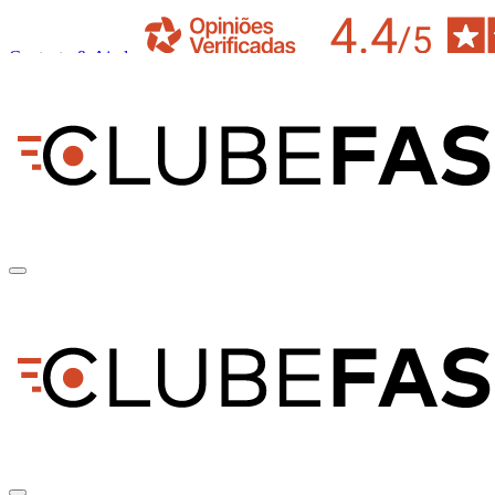
Contacto & Ajuda
pt