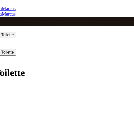
a
Marcas
a
Marcas
ilette