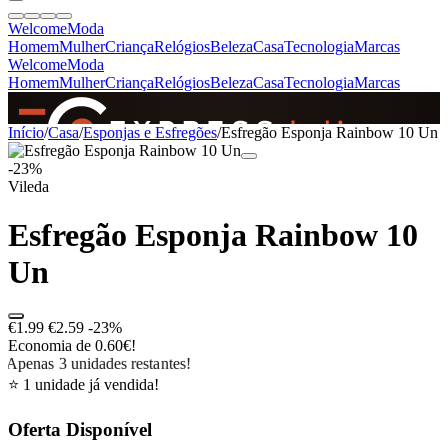
Welcome
Moda
Homem
Mulher
Criança
Relógios
Beleza
Casa
Tecnologia
Marcas
Welcome
Moda
Homem
Mulher
Criança
Relógios
Beleza
Casa
Tecnologia
Marcas
SINCE 2005
Início
/
Casa
/
Esponjas e Esfregões
/
Esfregão Esponja Rainbow 10 Un
-23%
Vileda
+
de 36.000 reviews
Esfregão Esponja Rainbow 10
Un
€1.99
€2.59
-23%
Economia de 0.60€!
Apenas 3 unidades restantes!
⭐ 1 unidade já vendida!
Oferta Disponível