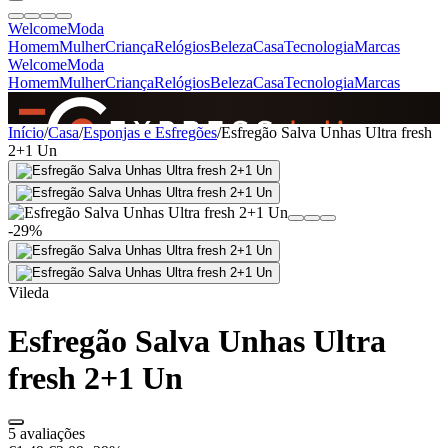
Welcome
Moda
Homem
Mulher
Criança
Relógios
Beleza
Casa
Tecnologia
Marcas
Welcome
Moda
Homem
Mulher
Criança
Relógios
Beleza
Casa
Tecnologia
Marcas
SINCE 2005
Início
/
Casa
/
Esponjas e Esfregões
/
Esfregão Salva Unhas Ultra fresh
2+1 Un
+
de 36.000 reviews
-29%
Vileda
Esfregão Salva Unhas Ultra
fresh 2+1 Un
5 avaliações