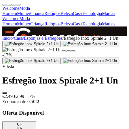
Welcome
Moda
Homem
Mulher
Criança
Relógios
Beleza
Casa
Tecnologia
Marcas
Welcome
Moda
Homem
Mulher
Criança
Relógios
Beleza
Casa
Tecnologia
Marcas
SINCE 2005
Início
/
Casa
/
Esponjas e Esfregões
/
Esfregão Inox Spirale 2+1 Un
-17%
+
de 36.000 reviews
Vileda
Esfregão Inox Spirale 2+1 Un
€2.49
€2.99
-17%
Economia de 0.50€!
Oferta Disponível
CF
4.5