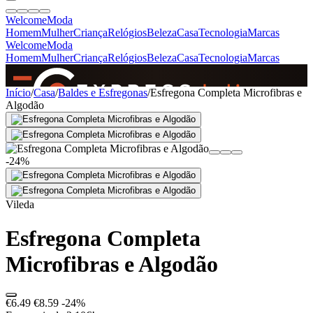
Welcome
Moda
Homem
Mulher
Criança
Relógios
Beleza
Casa
Tecnologia
Marcas
Welcome
Moda
Homem
Mulher
Criança
Relógios
Beleza
Casa
Tecnologia
Marcas
SINCE 2005
Início
/
Casa
/
Baldes e Esfregonas
/
Esfregona Completa Microfibras e
Algodão
+
de 36.000 reviews
-24%
Vileda
Esfregona Completa
Microfibras e Algodão
€6.49
€8.59
-24%