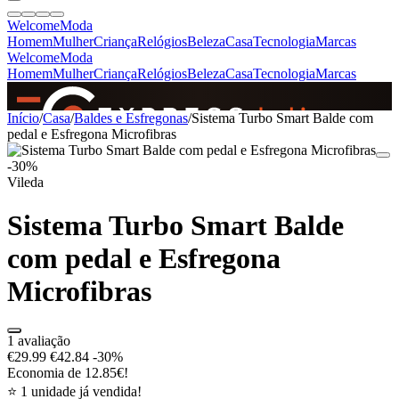
Welcome
Moda
Homem
Mulher
Criança
Relógios
Beleza
Casa
Tecnologia
Marcas
Welcome
Moda
Homem
Mulher
Criança
Relógios
Beleza
Casa
Tecnologia
Marcas
SINCE 2005
Início
/
Casa
/
Baldes e Esfregonas
/
Sistema Turbo Smart Balde com
pedal e Esfregona Microfibras
-30%
+
de 36.000 reviews
Vileda
Sistema Turbo Smart Balde
com pedal e Esfregona
Microfibras
1 avaliação
€29.99
€42.84
-30%
Economia de 12.85€!
⭐ 1 unidade já vendida!