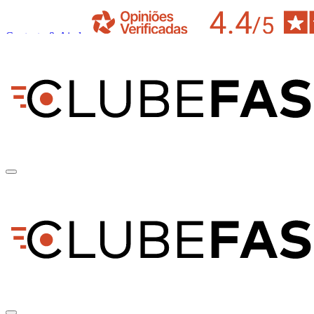
Contacto & Ajuda
pt