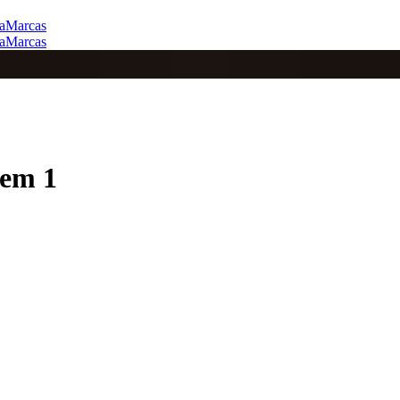
a
Marcas
a
Marcas
2em 1