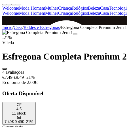
Welcome
Moda Homem
Mulher
Criança
Relógios
Beleza
Casa
Tecnologi
Welcome
Moda Homem
Mulher
Criança
Relógios
Beleza
Casa
Tecnologi
SINCE 2005
Início
/
Casa
/
Baldes e Esfregonas
/
Esfregona Completa Premium 2em 1
-21%
Vileda
+
de 36.000 reviews
Esfregona Completa Premium 
4 avaliações
€7.49
€9.49
-21%
Economia de 2.00€!
Oferta Disponível
CF
4.5
11 stock
5d
7.49€
9.49€
-21%