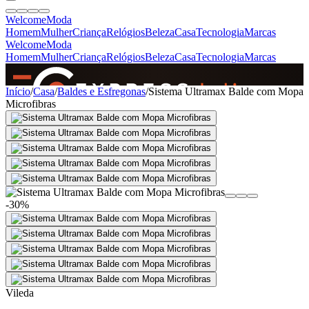
Welcome
Moda
Homem
Mulher
Criança
Relógios
Beleza
Casa
Tecnologia
Marcas
Welcome
Moda
Homem
Mulher
Criança
Relógios
Beleza
Casa
Tecnologia
Marcas
SINCE 2005
Início
/
Casa
/
Baldes e Esfregonas
/
Sistema Ultramax Balde com Mopa
Microfibras
+
de 36.000 reviews
-30%
Vileda