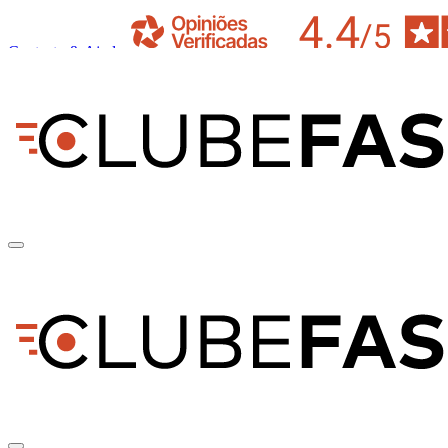
Contacto & Ajuda
pt