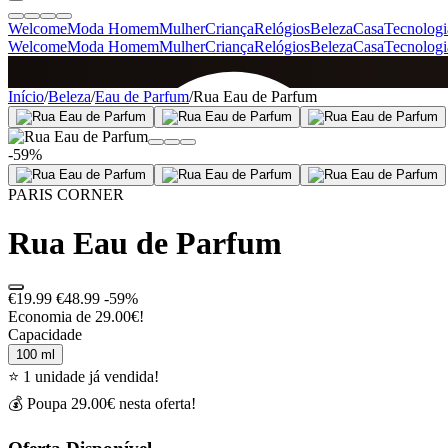
Welcome
Moda Homem
Mulher
Criança
Relógios
Beleza
Casa
Tecnologi
Welcome
Moda Homem
Mulher
Criança
Relógios
Beleza
Casa
Tecnologi
SINCE 2005
Início
/
Beleza
/
Eau de Parfum
/
Rua Eau de Parfum
-59%
+
de 36.000 reviews
PARIS CORNER
Rua Eau de Parfum
€19.99
€48.99
-59%
Economia de 29.00€!
Capacidade
100 ml
⭐ 1 unidade já vendida!
💰 Poupa 29.00€ nesta oferta!