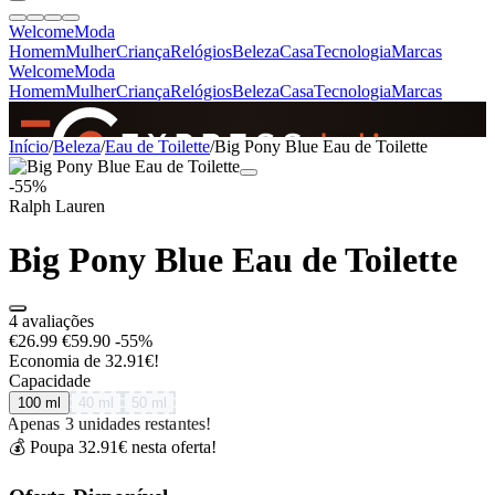
Welcome
Moda
Homem
Mulher
Criança
Relógios
Beleza
Casa
Tecnologia
Marcas
Welcome
Moda
Homem
Mulher
Criança
Relógios
Beleza
Casa
Tecnologia
Marcas
SINCE 2005
Início
/
Beleza
/
Eau de Toilette
/
Big Pony Blue Eau de Toilette
-55%
Ralph Lauren
+
de 36.000 reviews
Big Pony Blue Eau de Toilette
4 avaliações
€26.99
€59.90
-55%
Economia de 32.91€!
Capacidade
100 ml
40 ml
50 ml
Apenas 3 unidades restantes!
💰 Poupa 32.91€ nesta oferta!