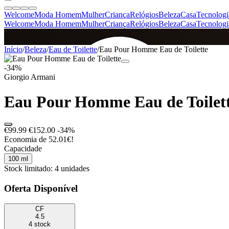
Welcome
Moda Homem
Mulher
Criança
Relógios
Beleza
Casa
Tecnologi
Welcome
Moda Homem
Mulher
Criança
Relógios
Beleza
Casa
Tecnologi
SINCE 2005
Início
/
Beleza
/
Eau de Toilette
/
Eau Pour Homme Eau de Toilette
-34%
Giorgio Armani
+
de 36.000 reviews
Eau Pour Homme Eau de Toilet
€99.99
€152.00
-34%
Economia de 52.01€!
Capacidade
100 ml
Stock limitado: 4 unidades
Oferta Disponível
CF
4.5
4 stock