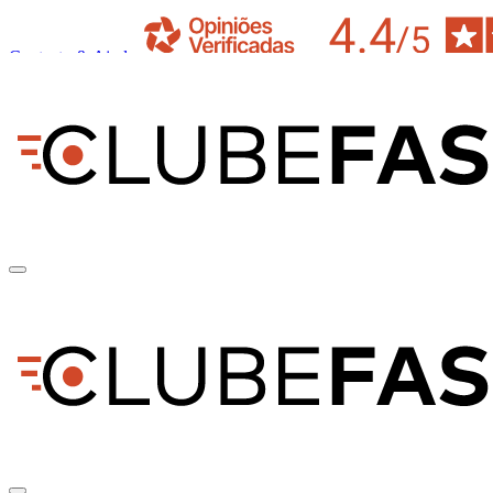
Contacto & Ajuda
pt