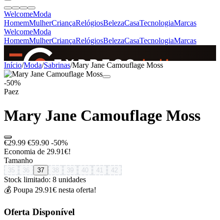
Welcome
Moda
Homem
Mulher
Criança
Relógios
Beleza
Casa
Tecnologia
Marcas
Welcome
Moda
Homem
Mulher
Criança
Relógios
Beleza
Casa
Tecnologia
Marcas
SINCE 2005
Início
/
Moda
/
Sabrinas
/
Mary Jane Camouflage Moss
-50%
Paez
+
de 36.000 reviews
Mary Jane Camouflage Moss
€29.99
€59.90
-50%
Economia de 29.91€!
Tamanho
35
36
37
38
39
40
41
42
Stock limitado: 8 unidades
💰 Poupa 29.91€ nesta oferta!
Oferta Disponível