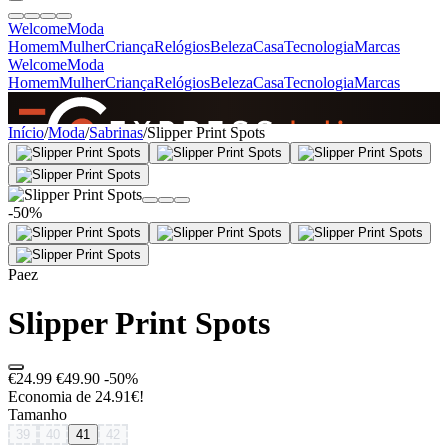
Welcome
Moda
Homem
Mulher
Criança
Relógios
Beleza
Casa
Tecnologia
Marcas
Welcome
Moda
Homem
Mulher
Criança
Relógios
Beleza
Casa
Tecnologia
Marcas
SINCE 2005
Início
/
Moda
/
Sabrinas
/
Slipper Print Spots
+
de 36.000 reviews
-50%
Paez
Slipper Print Spots
€24.99
€49.90
-50%
Economia de 24.91€!
Tamanho
39
40
41
42