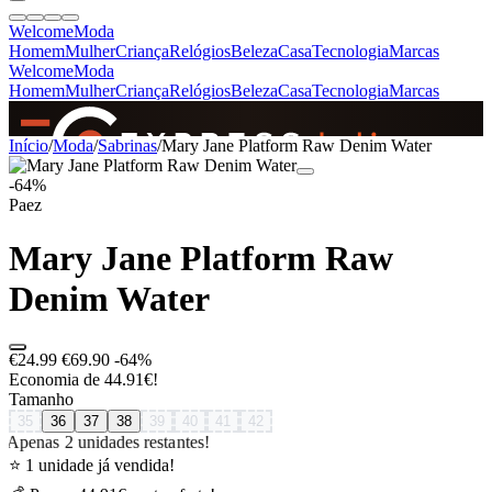
Welcome
Moda
Homem
Mulher
Criança
Relógios
Beleza
Casa
Tecnologia
Marcas
Welcome
Moda
Homem
Mulher
Criança
Relógios
Beleza
Casa
Tecnologia
Marcas
SINCE 2005
Início
/
Moda
/
Sabrinas
/
Mary Jane Platform Raw Denim Water
-64%
Paez
+
de 36.000 reviews
Mary Jane Platform Raw
Denim Water
€24.99
€69.90
-64%
Economia de 44.91€!
Tamanho
35
36
37
38
39
40
41
42
Apenas 2 unidades restantes!
⭐ 1 unidade já vendida!