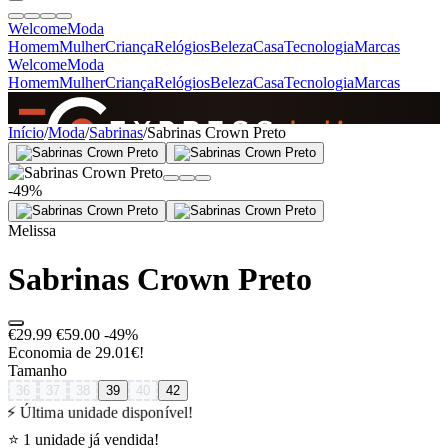
Welcome
Moda
Homem
Mulher
Criança
Relógios
Beleza
Casa
Tecnologia
Marcas
Welcome
Moda
Homem
Mulher
Criança
Relógios
Beleza
Casa
Tecnologia
Marcas
SINCE 2005
Início
/
Moda
/
Sabrinas
/
Sabrinas Crown Preto
-49%
+
de 36.000 reviews
Melissa
Sabrinas Crown Preto
€29.99
€59.00
-49%
Economia de 29.01€!
Tamanho
36
37
38
39
40
42
⚡ Última unidade disponível!
⭐ 1 unidade já vendida!