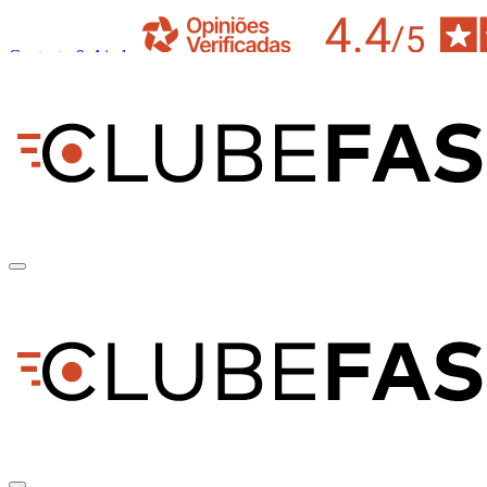
Contacto & Ajuda
pt