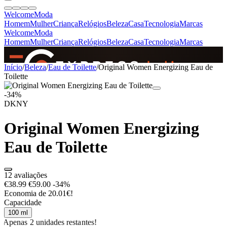
Welcome
Moda
Homem
Mulher
Criança
Relógios
Beleza
Casa
Tecnologia
Marcas
Welcome
Moda
Homem
Mulher
Criança
Relógios
Beleza
Casa
Tecnologia
Marcas
SINCE 2005
Início
/
Beleza
/
Eau de Toilette
/
Original Women Energizing Eau de
Toilette
-34%
+
de 36.000 reviews
DKNY
Original Women Energizing
Eau de Toilette
12 avaliações
€38.99
€59.00
-34%
Economia de 20.01€!
Capacidade
100 ml
Apenas 2 unidades restantes!