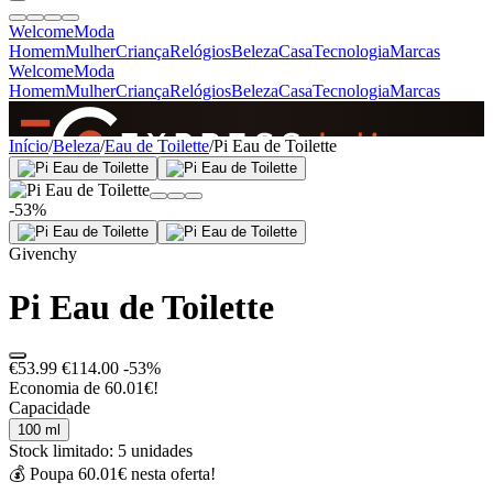
Welcome
Moda
Homem
Mulher
Criança
Relógios
Beleza
Casa
Tecnologia
Marcas
Welcome
Moda
Homem
Mulher
Criança
Relógios
Beleza
Casa
Tecnologia
Marcas
SINCE 2005
Início
/
Beleza
/
Eau de Toilette
/
Pi Eau de Toilette
-53%
+
de 36.000 reviews
Givenchy
Pi Eau de Toilette
€53.99
€114.00
-53%
Economia de 60.01€!
Capacidade
100 ml
Stock limitado: 5 unidades
💰 Poupa 60.01€ nesta oferta!