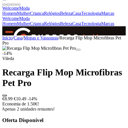
Welcome
Moda
Homem
Mulher
Criança
Relógios
Beleza
Casa
Tecnologia
Marcas
Welcome
Moda
Homem
Mulher
Criança
Relógios
Beleza
Casa
Tecnologia
Marcas
SINCE 2005
Início
/
Casa
/
Mopas e Vassouras
/
Recarga Flip Mop Microfibras Pet
Pro
-14%
+
de 36.000 reviews
Vileda
Recarga Flip Mop Microfibras
Pet Pro
€8.99
€10.49
-14%
Economia de 1.50€!
Apenas 2 unidades restantes!
Oferta Disponível