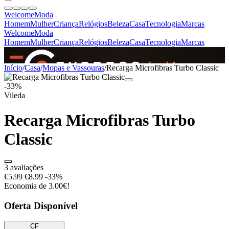
Welcome
Moda
Homem
Mulher
Criança
Relógios
Beleza
Casa
Tecnologia
Marcas
Welcome
Moda
Homem
Mulher
Criança
Relógios
Beleza
Casa
Tecnologia
Marcas
SINCE 2005
Início
/
Casa
/
Mopas e Vassouras
/
Recarga Microfibras Turbo Classic
-33%
Vileda
+
de 36.000 reviews
Recarga Microfibras Turbo
Classic
3 avaliações
€5.99
€8.99
-33%
Economia de 3.00€!
Oferta Disponível
CF