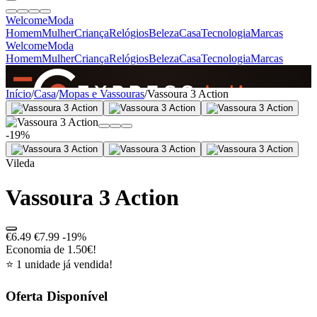
Welcome
Moda
Homem
Mulher
Criança
Relógios
Beleza
Casa
Tecnologia
Marcas
Welcome
Moda
Homem
Mulher
Criança
Relógios
Beleza
Casa
Tecnologia
Marcas
SINCE 2005
Início
/
Casa
/
Mopas e Vassouras
/
Vassoura 3 Action
-19%
+
de 36.000 reviews
Vileda
Vassoura 3 Action
€6.49
€7.99
-19%
Economia de 1.50€!
⭐ 1 unidade já vendida!
Oferta Disponível