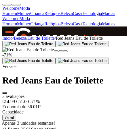
Welcome
Moda
Homem
Mulher
Criança
Relógios
Beleza
Casa
Tecnologia
Marcas
Welcome
Moda
Homem
Mulher
Criança
Relógios
Beleza
Casa
Tecnologia
Marcas
SINCE 2005
Início
/
Beleza
/
Eau de Toilette
/
Red Jeans Eau de Toilette
-71%
+
de 36.000 reviews
Versace
Red Jeans Eau de Toilette
3 avaliações
€14.99
€51.00
-71%
Economia de 36.01€!
Capacidade
75 ml
Apenas 3 unidades restantes!