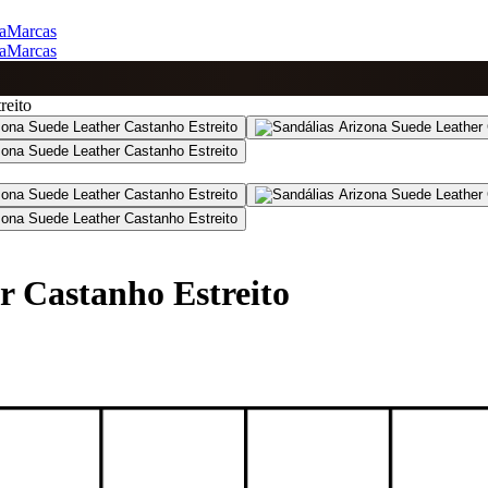
a
Marcas
a
Marcas
reito
r Castanho Estreito