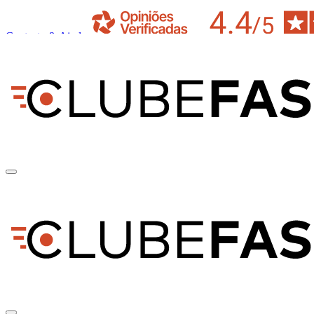
Contacto & Ajuda
pt