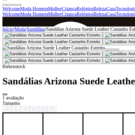
Welcome
Moda Homem
Mulher
Criança
Relógios
Beleza
Casa
Tecnologi
Welcome
Moda Homem
Mulher
Criança
Relógios
Beleza
Casa
Tecnologi
SINCE 2005
Início
/
Moda
/
Sandálias
/
Sandálias Arizona Suede Leather Castanho Est
+
de 36.000 reviews
Birkenstock
Sandálias Arizona Suede Leathe
1 avaliação
Tamanho
40
41
42
43
44
45