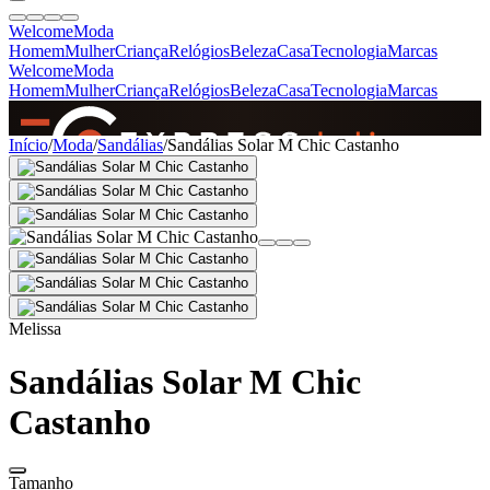
Welcome
Moda
Homem
Mulher
Criança
Relógios
Beleza
Casa
Tecnologia
Marcas
Welcome
Moda
Homem
Mulher
Criança
Relógios
Beleza
Casa
Tecnologia
Marcas
SINCE 2005
Início
/
Moda
/
Sandálias
/
Sandálias Solar M Chic Castanho
+
de 36.000 reviews
Melissa
Sandálias Solar M Chic
Castanho
Tamanho