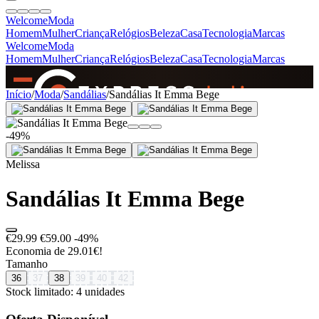
Welcome
Moda
Homem
Mulher
Criança
Relógios
Beleza
Casa
Tecnologia
Marcas
Welcome
Moda
Homem
Mulher
Criança
Relógios
Beleza
Casa
Tecnologia
Marcas
SINCE 2005
Início
/
Moda
/
Sandálias
/
Sandálias It Emma Bege
-49%
+
de 36.000 reviews
Melissa
Sandálias It Emma Bege
€29.99
€59.00
-49%
Economia de 29.01€!
Tamanho
36
37
38
39
40
42
Stock limitado: 4 unidades