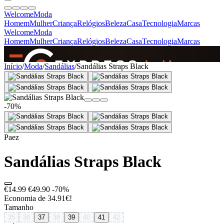
Welcome
Moda
Homem
Mulher
Criança
Relógios
Beleza
Casa
Tecnologia
Marcas
Welcome
Moda
Homem
Mulher
Criança
Relógios
Beleza
Casa
Tecnologia
Marcas
SINCE 2005
Início
/
Moda
/
Sandálias
/
Sandálias Straps Black
+
de 36.000 reviews
-70%
Paez
Sandálias Straps Black
€14.99
€49.90
-70%
Economia de 34.91€!
Tamanho
35
36
37
38
39
40
41
42