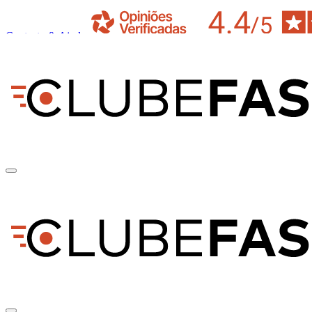
Contacto & Ajuda
pt