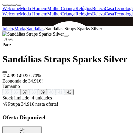
Welcome
Moda Homem
Mulher
Criança
Relógios
Beleza
Casa
Tecnologi
Welcome
Moda Homem
Mulher
Criança
Relógios
Beleza
Casa
Tecnologi
SINCE 2005
Início
/
Moda
/
Sandálias
/
Sandálias Straps Sparks Silver
-70%
Paez
+
de 36.000 reviews
Sandálias Straps Sparks Silver
€14.99
€49.90
-70%
Economia de 34.91€!
Tamanho
35
36
37
38
39
40
41
42
Stock limitado: 4 unidades
💰 Poupa 34.91€ nesta oferta!
Oferta Disponível
CF