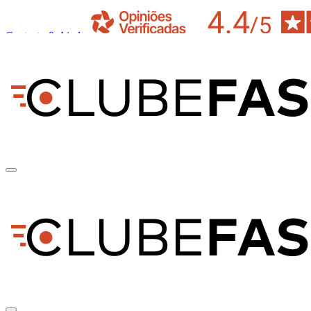
Contacto & Ajuda
pt