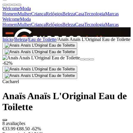
Welcome
Moda
Homem
Mulher
Criança
Relógios
Beleza
Casa
Tecnologia
Marcas
Welcome
Moda
Homem
Mulher
Criança
Relógios
Beleza
Casa
Tecnologia
Marcas
SINCE 2005
Início
/
Beleza
/
Eau de Toilette
/
Anaïs Anaïs L'Original Eau de Toilette
+
de 36.000 reviews
-62%
Cacharel
Anaïs Anaïs L'Original Eau de
Toilette
8 avaliações
€33.99
€88.50
-62%