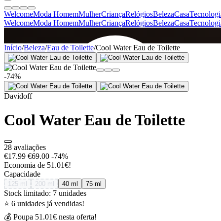
Welcome
Moda Homem
Mulher
Criança
Relógios
Beleza
Casa
Tecnologi
Welcome
Moda Homem
Mulher
Criança
Relógios
Beleza
Casa
Tecnologi
SINCE 2005
Início
/
Beleza
/
Eau de Toilette
/
Cool Water Eau de Toilette
-74%
+
de 36.000 reviews
Davidoff
Cool Water Eau de Toilette
28 avaliações
€17.99
€69.00
-74%
Economia de 51.01€!
Capacidade
125 ml
200 ml
40 ml
75 ml
Stock limitado: 7 unidades
⭐ 6 unidades já vendidas!
💰 Poupa 51.01€ nesta oferta!