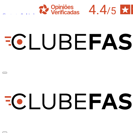
Contacto & Ajuda
pt