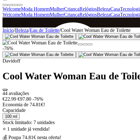
Welcome
Moda Homem
Mulher
Criança
Relógios
Beleza
Casa
Tecnologi
Welcome
Moda Homem
Mulher
Criança
Relógios
Beleza
Casa
Tecnologi
SINCE 2005
Início
/
Beleza
/
Eau de Toilette
/
Cool Water Woman Eau de Toilette
-76%
+
de 36.000 reviews
Davidoff
Cool Water Woman Eau de Toile
44 avaliações
€22.99
€97.80
-76%
Economia de 74.81€!
Capacidade
100 ml
Stock limitado: 7 unidades
⭐ 1 unidade já vendida!
💰 Poupa 74.81€ nesta oferta!