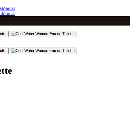
a
Marcas
a
Marcas
tte