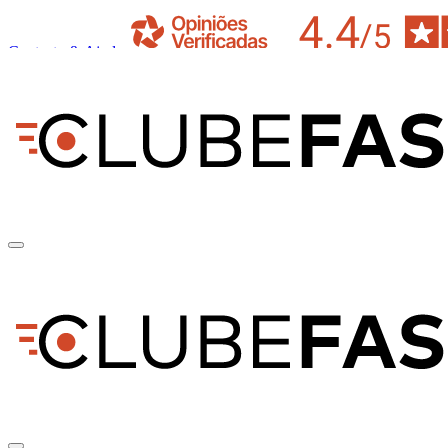
Contacto & Ajuda
pt