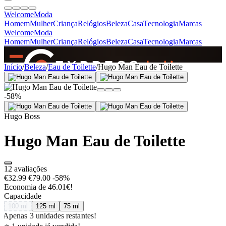
Welcome
Moda
Homem
Mulher
Criança
Relógios
Beleza
Casa
Tecnologia
Marcas
Welcome
Moda
Homem
Mulher
Criança
Relógios
Beleza
Casa
Tecnologia
Marcas
SINCE 2005
Início
/
Beleza
/
Eau de Toilette
/
Hugo Man Eau de Toilette
-58%
+
de 36.000 reviews
Hugo Boss
Hugo Man Eau de Toilette
12 avaliações
€32.99
€79.00
-58%
Economia de 46.01€!
Capacidade
100 ml
125 ml
75 ml
Apenas 3 unidades restantes!