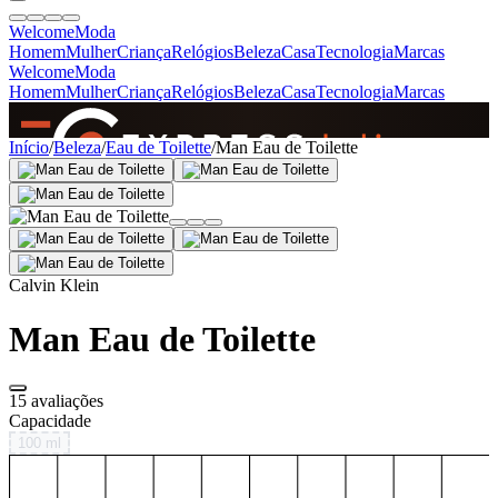
Welcome
Moda
Homem
Mulher
Criança
Relógios
Beleza
Casa
Tecnologia
Marcas
Welcome
Moda
Homem
Mulher
Criança
Relógios
Beleza
Casa
Tecnologia
Marcas
SINCE 2005
Início
/
Beleza
/
Eau de Toilette
/
Man Eau de Toilette
+
de 36.000 reviews
Calvin Klein
Man Eau de Toilette
15 avaliações
Capacidade
100 ml