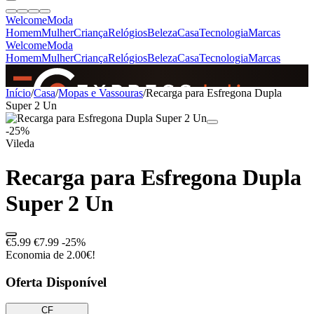
Welcome
Moda
Homem
Mulher
Criança
Relógios
Beleza
Casa
Tecnologia
Marcas
Welcome
Moda
Homem
Mulher
Criança
Relógios
Beleza
Casa
Tecnologia
Marcas
SINCE 2005
Início
/
Casa
/
Mopas e Vassouras
/
Recarga para Esfregona Dupla
Super 2 Un
-25%
+
de 36.000 reviews
Vileda
Recarga para Esfregona Dupla
Super 2 Un
€5.99
€7.99
-25%
Economia de 2.00€!
Oferta Disponível
CF