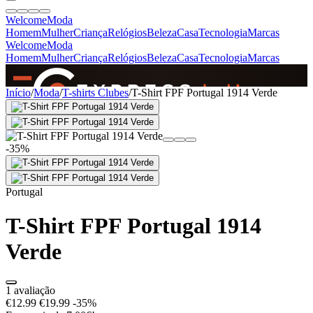
Welcome
Moda
Homem
Mulher
Criança
Relógios
Beleza
Casa
Tecnologia
Marcas
Welcome
Moda
Homem
Mulher
Criança
Relógios
Beleza
Casa
Tecnologia
Marcas
SINCE 2005
Início
/
Moda
/
T-shirts Clubes
/
T-Shirt FPF Portugal 1914 Verde
+
de 36.000 reviews
-35%
Portugal
T-Shirt FPF Portugal 1914
Verde
1 avaliação
€12.99
€19.99
-35%