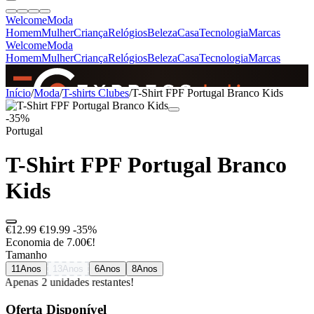
Welcome
Moda
Homem
Mulher
Criança
Relógios
Beleza
Casa
Tecnologia
Marcas
Welcome
Moda
Homem
Mulher
Criança
Relógios
Beleza
Casa
Tecnologia
Marcas
SINCE 2005
Início
/
Moda
/
T-shirts Clubes
/
T-Shirt FPF Portugal Branco Kids
-35%
Portugal
+
de 36.000 reviews
T-Shirt FPF Portugal Branco
Kids
€12.99
€19.99
-35%
Economia de 7.00€!
Tamanho
11Anos
13Anos
6Anos
8Anos
Apenas 2 unidades restantes!
Oferta Disponível