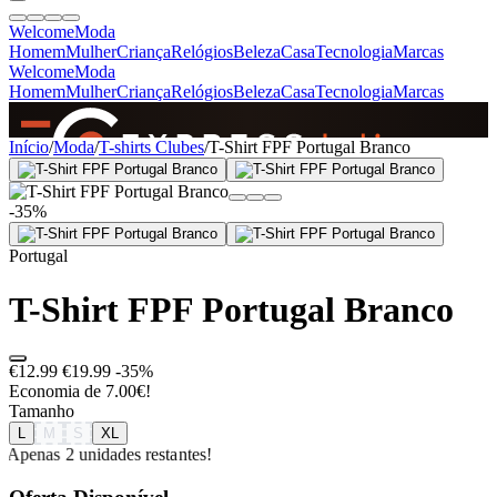
Welcome
Moda
Homem
Mulher
Criança
Relógios
Beleza
Casa
Tecnologia
Marcas
Welcome
Moda
Homem
Mulher
Criança
Relógios
Beleza
Casa
Tecnologia
Marcas
SINCE 2005
Início
/
Moda
/
T-shirts Clubes
/
T-Shirt FPF Portugal Branco
-35%
+
de 36.000 reviews
Portugal
T-Shirt FPF Portugal Branco
€12.99
€19.99
-35%
Economia de 7.00€!
Tamanho
L
M
S
XL
Apenas 2 unidades restantes!