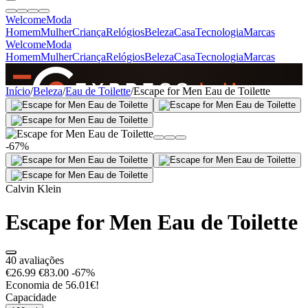
Welcome
Moda
Homem
Mulher
Criança
Relógios
Beleza
Casa
Tecnologia
Marcas
Welcome
Moda
Homem
Mulher
Criança
Relógios
Beleza
Casa
Tecnologia
Marcas
SINCE 2005
Início
/
Beleza
/
Eau de Toilette
/
Escape for Men Eau de Toilette
+
de 36.000 reviews
-67%
Calvin Klein
Escape for Men Eau de Toilette
40 avaliações
€26.99
€83.00
-67%
Economia de 56.01€!
Capacidade