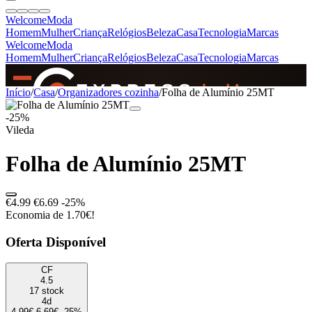
Welcome
Moda
Homem
Mulher
Criança
Relógios
Beleza
Casa
Tecnologia
Marcas
Welcome
Moda
Homem
Mulher
Criança
Relógios
Beleza
Casa
Tecnologia
Marcas
SINCE 2005
Início
/
Casa
/
Organizadores cozinha
/
Folha de Alumínio 25MT
-25%
Vileda
+
de 36.000 reviews
Folha de Alumínio 25MT
€4.99
€6.69
-25%
Economia de 1.70€!
Oferta Disponível
CF
4.5
17 stock
4d
4.99€
6.69€
-25%