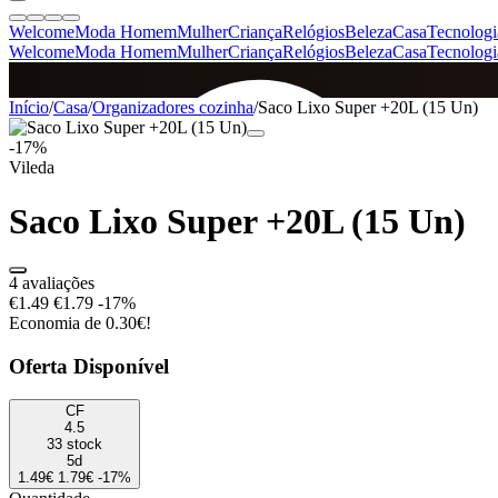
Welcome
Moda Homem
Mulher
Criança
Relógios
Beleza
Casa
Tecnologi
Welcome
Moda Homem
Mulher
Criança
Relógios
Beleza
Casa
Tecnologi
SINCE 2005
Início
/
Casa
/
Organizadores cozinha
/
Saco Lixo Super +20L (15 Un)
-17%
Vileda
+
de 36.000 reviews
Saco Lixo Super +20L (15 Un)
4 avaliações
€1.49
€1.79
-17%
Economia de 0.30€!
Oferta Disponível
CF
4.5
33 stock
5d
1.49€
1.79€
-17%