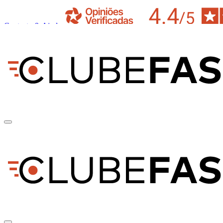
Contacto & Ajuda
pt