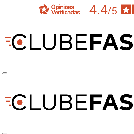
Contacto & Ajuda
pt