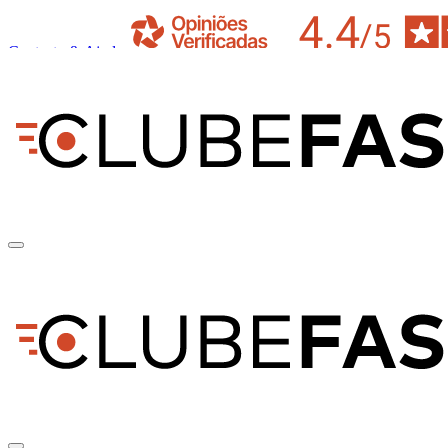
Contacto & Ajuda
pt