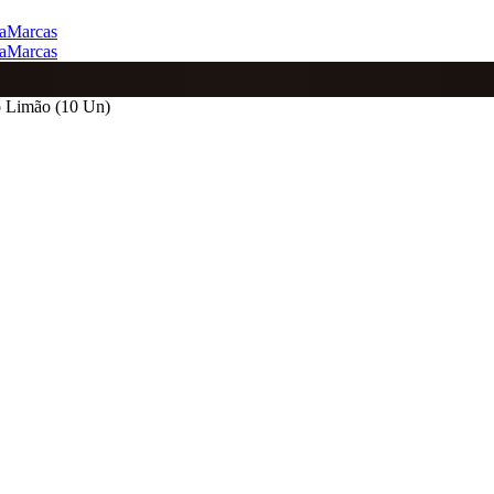
a
Marcas
a
Marcas
 Limão (10 Un)