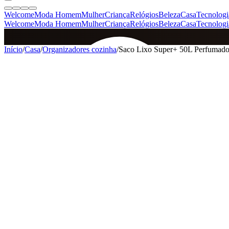
Welcome
Moda Homem
Mulher
Criança
Relógios
Beleza
Casa
Tecnologi
Welcome
Moda Homem
Mulher
Criança
Relógios
Beleza
Casa
Tecnologi
SINCE 2005
Início
/
Casa
/
Organizadores cozinha
/
Saco Lixo Super+ 50L Perfumado
+
de 36.000 reviews