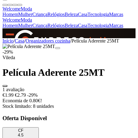
Welcome
Moda
Homem
Mulher
Criança
Relógios
Beleza
Casa
Tecnologia
Marcas
Welcome
Moda
Homem
Mulher
Criança
Relógios
Beleza
Casa
Tecnologia
Marcas
SINCE 2005
Início
/
Casa
/
Organizadores cozinha
/
Película Aderente 25MT
-29%
Vileda
+
de 36.000 reviews
Película Aderente 25MT
1 avaliação
€1.99
€2.79
-29%
Economia de 0.80€!
Stock limitado: 8 unidades
Oferta Disponível
CF
4.5