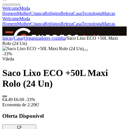
Welcome
Moda
Homem
Mulher
Criança
Relógios
Beleza
Casa
Tecnologia
Marcas
Welcome
Moda
Homem
Mulher
Criança
Relógios
Beleza
Casa
Tecnologia
Marcas
SINCE 2005
Início
/
Casa
/
Organizadores cozinha
/
Saco Lixo ECO +50L Maxi
Rolo (24 Un)
-33%
+
de 36.000 reviews
Vileda
Saco Lixo ECO +50L Maxi
Rolo (24 Un)
€4.49
€6.69
-33%
Economia de 2.20€!
Oferta Disponível
CF